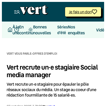
Aller
au
Je fais un don
contenu
À la
En
Bonnes
Nos
Séries
Vidé
une
continu
nouvelles
d’été
enquêtes
·
VERT VOUS PARLE
OFFRES D'EMPLOI
Vert recrute un·e stagiaire Social
media manager
Vert recrute un·e stagiaire pour épauler le pôle
réseaux sociaux du média. Un stage au coeur d'une
rédaction fourmillante de 15 salarié·es.