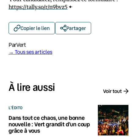
https://tally.so/r/n9bvz5
⬅️
Copier le lien
Partager
Par
Vert
→ Tous ses articles
À lire aussi
Voir tout
L'ÉDITO
Dans tout ce chaos, une bonne
nouvelle : Vert grandit d’un coup
grâce à vous