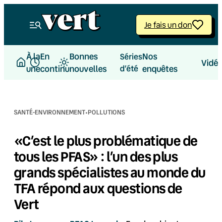
Aller
au
Je fais un don
contenu
À la
En
Bonnes
Nos
Séries
Vidé
une
continu
nouvelles
d’été
enquêtes
·
SANTÉ-ENVIRONNEMENT
POLLUTIONS
«C’est le plus problématique de
tous les PFAS» : l’un des plus
grands spécialistes au monde du
TFA répond aux questions de
Vert