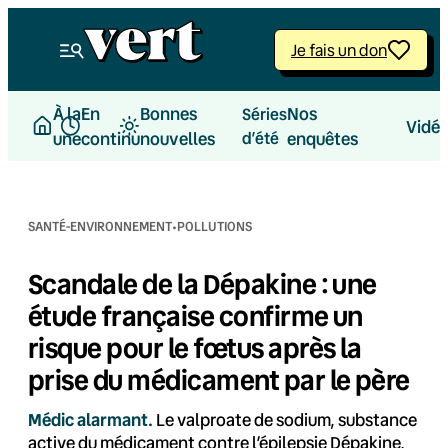
Aller
au
Je fais un don
contenu
À la
En
Bonnes
Nos
Séries
Vidé
une
continu
nouvelles
d’été
enquêtes
·
SANTÉ-ENVIRONNEMENT
POLLUTIONS
Scandale de la Dépakine : une
étude française confirme un
risque pour le fœtus après la
prise du médicament par le père
Médic alarmant.
Le valproate de sodium, substance
active du médicament contre l’épilepsie Dépakine,