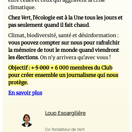
élire celles et ceux qui aggravent la crise
climatique.
Chez
Vert
, l’écologie est à la Une tous les jours et
pas seulement quand il fait chaud
.
Climat, biodiversité, santé et désinformation :
vous pouvez compter sur nous pour rafraîchir
la mémoire de tout le monde quand viendront
les élections
. On n’y arrivera qu’avec vous !
Objectif :
+ 5 000
+ 6 000 membres du Club
pour créer ensemble un journalisme qui nous
protège.
En savoir plus
Loup Espargilière
Co-fondateur de Vert