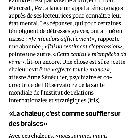
Palmyre n’est pas la seule à broyer du noir.
Mercredi,
Vert
a lancé un appel à témoignages
auprès de ses lecteur·ices pour connaître leur
état mental. Les réponses, qui pour certaines
témoignent de détresses graves, ont afflué en
masse :
«Je m’endors difficilement»,
rapporte
une abonnée ;
«J’ai un sentiment d’oppression»
,
pointe une autre.
«Cette canicule m’empêche de
vivre»,
lit-on encore. Une chose est sûre : cette
chaleur extrême
«affecte tout le monde»,
atteste Anne Sénéquier, psychiatre et co-
directrice de l’Observatoire de la santé
mondiale de l’Institut de relations
internationales et stratégiques (Iris).
«La chaleur, c’est comme souffler sur
des braises»
Avec ces chaleurs,
«nous sommes moins