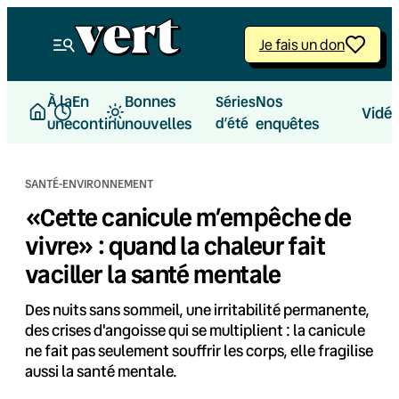
Aller
au
Je fais un don
contenu
À la
En
Bonnes
Nos
Séries
Vidé
une
continu
nouvelles
d’été
enquêtes
SANTÉ-ENVIRONNEMENT
«Cette canicule m’empêche de
vivre» : quand la chaleur fait
vaciller la santé mentale
Des nuits sans sommeil, une irritabilité permanente,
des crises d'angoisse qui se multiplient : la canicule
ne fait pas seulement souffrir les corps, elle fragilise
aussi la santé mentale.