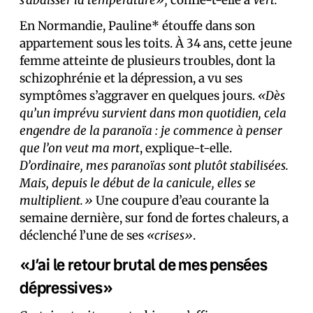
s’abaisser la température»,
confie-t-elle à
Vert.
En Normandie, Pauline* étouffe dans son
appartement sous les toits. À 34 ans, cette jeune
femme atteinte de plusieurs troubles, dont la
schizophrénie et la dépression, a vu ses
symptômes s’aggraver en quelques jours.
«Dès
qu’un imprévu survient dans mon quotidien, cela
engendre de la paranoïa : je commence à penser
que l’on veut ma mort
, explique-t-elle.
D’ordinaire, mes paranoïas sont plutôt stabilisées.
Mais, depuis le début de la canicule, elles se
multiplient.»
Une coupure d’eau courante la
semaine dernière, sur fond de fortes chaleurs, a
déclenché l’une de ses
«crises»
.
«J’ai le retour brutal de mes pensées
dépressives»