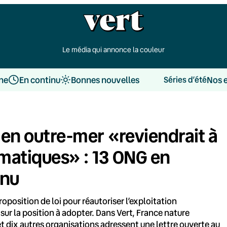
Le média qui annonce la couleur
une
En continu
Bonnes nouvelles
Nos 
Séries d’été
 en outre-mer «reviendrait à
matiques» : 13 ONG en
rnu
oposition de loi pour réautoriser l’exploitation
ur la position à adopter. Dans Vert, France nature
t dix autres organisations adressent une lettre ouverte au