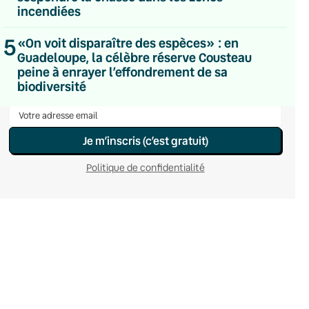
incendiées
Du lundi au vendredi
Hebdomadaire
Le samedi
5
«On voit disparaître des espèces» : en
Chaleurs Actuelles
Guadeloupe, la célèbre réserve Cousteau
Une fois par mois
peine à enrayer l’effondrement de sa
C’était Mieux Après
biodiversité
Occasionnelle
Je m’inscris (c’est gratuit)
Politique de confidentialité