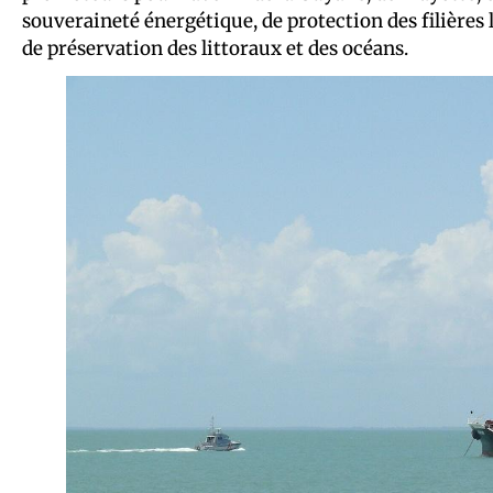
souveraineté énergétique, de protection des filières
de préservation des littoraux et des océans.