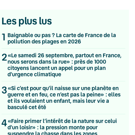
Les plus lus
1
Baignable ou pas ? La carte de France de la
pollution des plages en 2026
2
«Le samedi 26 septembre, partout en France,
nous serons dans la rue» : près de 1000
citoyens lancent un appel pour un plan
d’urgence climatique
3
«Si c’est pour qu’il naisse sur une planète en
guerre et en feu, ce n’est pas la peine» : elles
et ils voulaient un enfant, mais leur vie a
basculé cet été
4
«Faire primer l’intérêt de la nature sur celui
💌 Inscrivez-vous à nos newsletters
d’un loisir» : la pression monte pour
suspendre la chasse dans les zones
Quotidienne