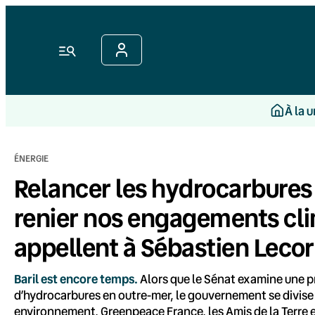
Aller
au
contenu
Menu
À la 
ÉNERGIE
Relancer les hydrocarbures
renier nos engagements cli
appellent à Sébastien Leco
Baril est encore temps.
Alors que le Sénat examine une pr
d’hydrocarbures en outre-mer, le gouvernement se divise s
environnement, Greenpeace France, les Amis de la Terre e