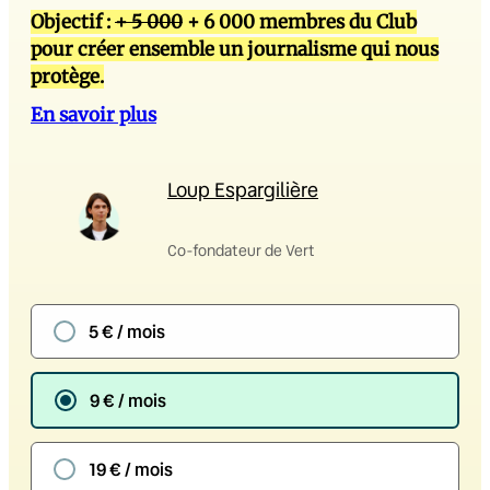
Objectif :
+ 5 000
+ 6 000 membres du Club
pour créer ensemble un journalisme qui nous
protège.
En savoir plus
Loup Espargilière
Co-fondateur de Vert
5 € / mois
9 € / mois
19 € / mois