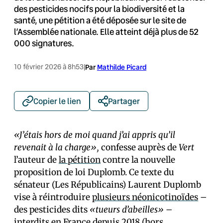
des pesticides nocifs pour la biodiversité et la
santé, une pétition a été déposée sur le site de
l’Assemblée nationale. Elle atteint déjà plus de 52
000 signatures.
10 février 2026 à 8h53
|
Par
Mathilde Picard
Copier le lien
Partager
«J’étais hors de moi quand j’ai appris qu’il
revenait à la charge»,
confesse auprès de
Vert
l’auteur de
la pétition
contre la nouvelle
proposition de loi Duplomb. Ce texte du
sénateur (Les Républicains) Laurent Duplomb
vise à réintroduire
plusieurs néonicotinoïdes
–
des pesticides dits
«tueurs d’abeilles»
–
interdits en France depuis 2018 (hors