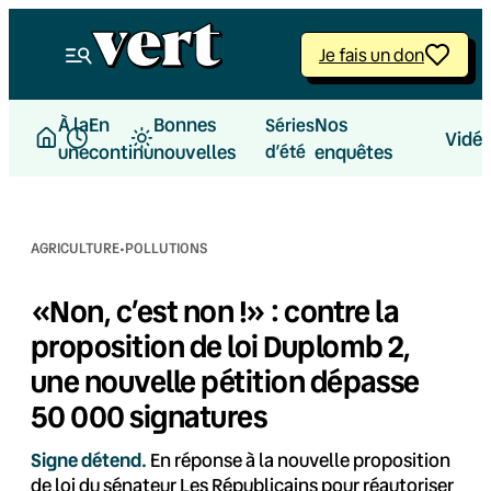
Aller
au
Je fais un don
contenu
À la
En
Bonnes
Nos
Séries
Vidé
une
continu
nouvelles
d’été
enquêtes
·
AGRICULTURE
POLLUTIONS
«Non, c’est non !» : contre la
proposition de loi Duplomb 2,
une nouvelle pétition dépasse
50 000 signatures
Signe détend.
En réponse à la nouvelle proposition
de loi du sénateur Les Républicains pour réautoriser