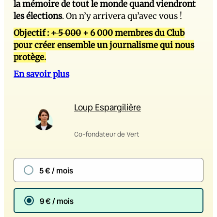
la mémoire de tout le monde quand viendront
les élections
. On n’y arrivera qu’avec vous !
Objectif :
+ 5 000
+ 6 000 membres du Club
pour créer ensemble un journalisme qui nous
protège.
En savoir plus
Loup Espargilière
Co-fondateur de Vert
5 € / mois
9 € / mois