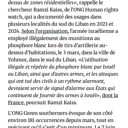
dessus de zones résidentielles»
, rappelle le
chercheur Ramzi Kaiss, de l’ONG Human rights
watch, qui a documenté des usages dans
plusieurs localités du sud du Liban en 2023 et
2024.
Selon l’organisation
, l’armée israélienne a
employé illégalement des munitions au
phosphore blanc lors de tirs d’artillerie au-
dessus d’habitations, le 3 mars, dans la ville de
Yohmor, dans le sud du Liban.
«L’utilisation
illégale et répétée du phosphore blanc par Israël
au Liban, ainsi que d’autres armes, et les attaques
qui ont tué des civils à un rythme alarmant,
devraient servir de signal d’alarme aux États qui
continuent de fournir des armes à Israël»
,
dont la
France
, poursuit Ramzi Kaiss.
L’ONG Green southerners évoque de son côté
environ 181 occurrences depuis mars, tout en
précisant qu’il s’agit d’un minimum. Le 7 juin