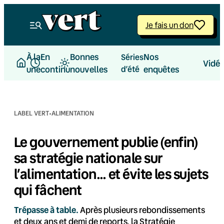
Aller
au
Je fais un don
contenu
À la
En
Bonnes
Nos
Séries
Vidé
une
continu
nouvelles
d’été
enquêtes
·
LABEL VERT
ALIMENTATION
Le gouvernement publie (enfin)
sa stratégie nationale sur
l’alimentation… et évite les sujets
qui fâchent
Trépasse à table.
Après plusieurs rebondissements
et deux ans et demi de reports, la Stratégie