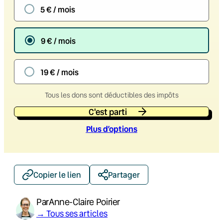
5 € / mois
9 € / mois
19 € / mois
Tous les dons sont déductibles des impôts
C'est parti
Plus d’option
s
Copier le lien
Partager
Par
Anne-Claire Poirier
→ Tous ses articles