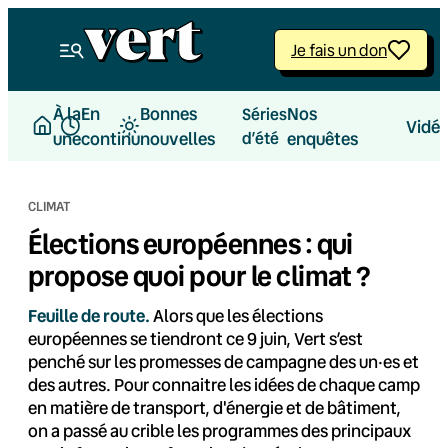
Aller
au
Je fais un don
contenu
À la
En
Bonnes
Nos
Séries
Vidé
une
continu
nouvelles
d’été
enquêtes
CLIMAT
Élections européennes : qui
propose quoi pour le climat ?
Feuille de route.
Alors que les élections
européennes se tiendront ce 9 juin, Vert s’est
penché sur les promesses de campagne des un·es et
des autres. Pour connaitre les idées de chaque camp
en matière de transport, d'énergie et de bâtiment,
on a passé au crible les programmes des principaux