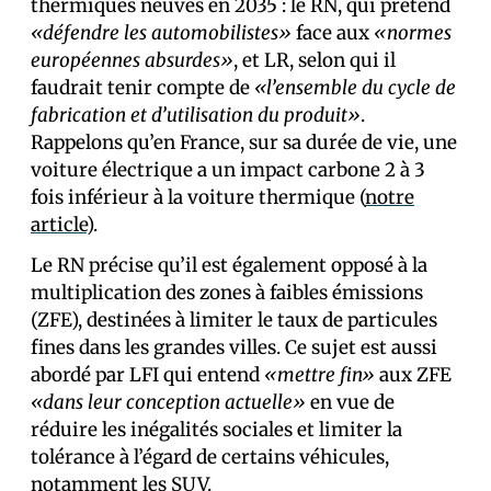
thermiques neuves en 2035 : le RN, qui prétend
«défendre les automobilistes»
face aux
«normes
européennes absurdes»
, et LR, selon qui il
faudrait tenir compte de
«l’ensemble du cycle de
fabrication et d’utilisation du produit»
.
Rappelons qu’en France, sur sa durée de vie, une
voiture électrique a un impact carbone 2 à 3
fois inférieur à la voiture thermique (
notre
article
).
Le RN précise qu’il est également opposé à la
multiplication des zones à faibles émissions
(ZFE), destinées à limiter le taux de particules
fines dans les grandes villes. Ce sujet est aussi
abordé par LFI qui entend
«mettre fin»
aux ZFE
«dans leur conception actuelle»
en vue de
réduire les inégalités sociales et limiter la
tolérance à l’égard de certains véhicules,
notamment les SUV.