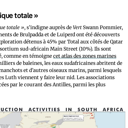
que totale »
ue totale »
, s’indigne auprès de
Vert
Swann Pommier,
ments de Brulpadda et de Luiperd ont été découverts
xploration détenus à 45% par Total aux côtés de Qatar
ortium sud-africain Main Street (10%). Ils sont
ité, comme en témoigne
cet atlas des zones marines
illiers de baleines, les eaux sudafricaines abritent de
 manchots et d’autres oiseaux marins, parmi lesquels
tues Luth viennent y faire leur nid. Les associations
ées par le courant des Antilles, parmi les plus