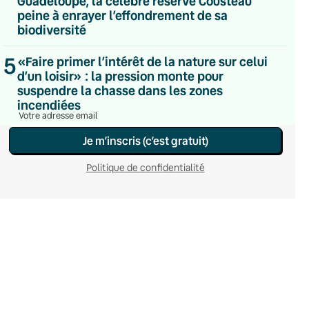
Guadeloupe, la célèbre réserve Cousteau
Du lundi au vendredi
peine à enrayer l’effondrement de sa
Hebdomadaire
biodiversité
Le samedi
Chaleurs Actuelles
5
«Faire primer l’intérêt de la nature sur celui
Une fois par mois
d’un loisir» : la pression monte pour
C’était Mieux Après
suspendre la chasse dans les zones
Occasionnelle
incendiées
Je m’inscris (c’est gratuit)
Politique de confidentialité