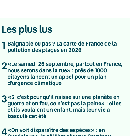
Les plus lus
1
Baignable ou pas ? La carte de France de la
pollution des plages en 2026
2
«Le samedi 26 septembre, partout en France,
nous serons dans la rue» : près de 1000
citoyens lancent un appel pour un plan
d’urgence climatique
3
«Si c’est pour qu’il naisse sur une planète en
guerre et en feu, ce n’est pas la peine» : elles
et ils voulaient un enfant, mais leur vie a
basculé cet été
💌 Inscrivez-vous à nos newsletters
4
«On voit disparaître des espèces» : en
Quotidienne