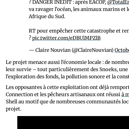
? DANGER INEDIT : après EACOP,
@TotalEn
va ravager l’océan, les animaux marins et l
Afrique du Sud.
RT pour empêcher cette catastrophe et ren
?
pic.twitter.com/eDBUlMPZlB
— Claire Nouvian (@ClaireNouvian)
Octobe
Le projet menace aussi l’économie locale : de nombr
leur survie – tout particulièrement des Snoeks, une
l’exploration des fonds, la pollution sonore et la con
Les opposant·es à cette exploitation ont déjà rempo
Connection et les pêcheurs artisanaux ont réussi
à m
Shell au motif que de nombreuses communautés loca
projet.