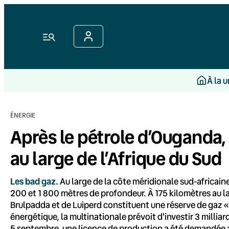
Aller
au
contenu
Menu
À la 
ÉNERGIE
Après le pétrole d’Ouganda,
au large de l’Afrique du Sud
Les bad gaz.
Au large de la côte méridionale sud-africaine
200 et 1 800 mètres de profondeur. À 175 kilomètres au l
Brulpadda et de Luiperd constituent une réserve de gaz « 
énergétique, la multinationale prévoit d'investir 3 milliar
5 septembre, une licence de production a été demandée