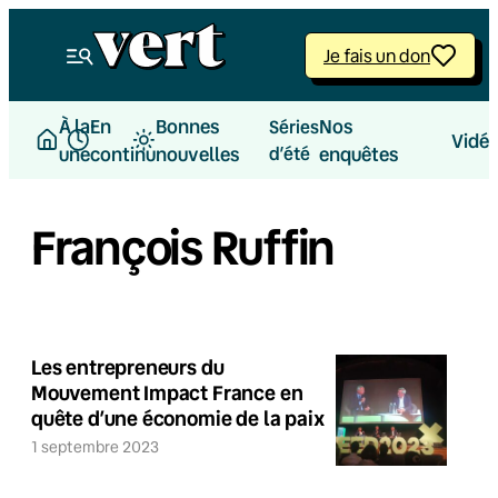
Je fais un don
À la
En
Bonnes
Nos
Séries
Vidé
une
continu
nouvelles
d’été
enquêtes
François Ruffin
Les entrepreneurs du
Mouvement Impact France en
quête d’une économie de la paix
1 septembre 2023