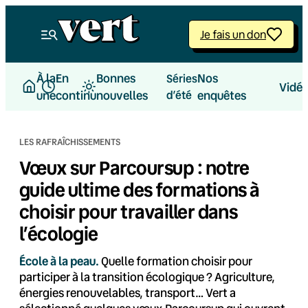
Aller
au
Je fais un don
contenu
À la
En
Bonnes
Nos
Séries
Vidé
une
continu
nouvelles
d’été
enquêtes
LES RAFRAÎCHISSEMENTS
Vœux sur Parcoursup : notre
guide ultime des formations à
choisir pour travailler dans
l’écologie
École à la peau.
Quelle formation choisir pour
participer à la transition écologique ? Agriculture,
énergies renouvelables, transport… Vert a