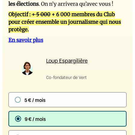
les élections
. On n’y arrivera qu’avec vous !
Objectif :
+ 5 000
+ 6 000 membres du Club
pour créer ensemble un journalisme qui nous
protège.
En savoir plus
Loup Espargilière
Co-fondateur de Vert
5 € / mois
9 € / mois