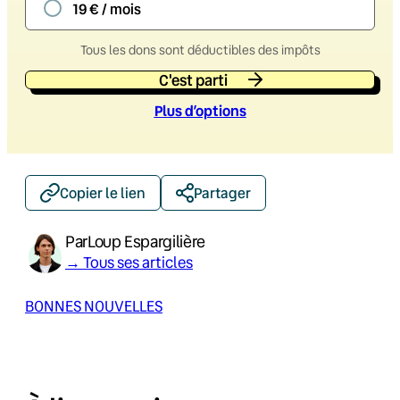
19 € / mois
Tous les dons sont déductibles des impôts
C'est parti
Plus d’option
s
Copier le lien
Partager
Par
Loup Espargilière
→ Tous ses articles
BONNES NOUVELLES