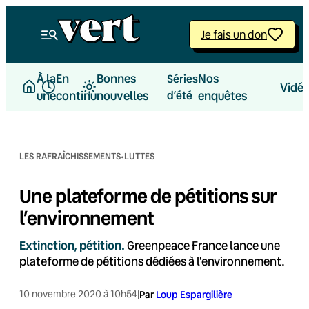
Aller
au
Je fais un don
contenu
À la
En
Bonnes
Nos
Séries
Vidé
une
continu
nouvelles
d’été
enquêtes
·
LES RAFRAÎCHISSEMENTS
LUTTES
Une plateforme de pétitions sur
l’environnement
Extinction, pétition.
Greenpeace France lance une
plateforme de pétitions dédiées à l'environnement.
10 novembre 2020 à 10h54
|
Par
Loup Espargilière