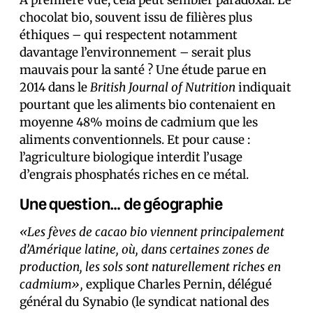
À première vue, cela peut sembler paradoxal. Le
chocolat bio, souvent issu de filières plus
éthiques – qui respect
ent notamment
davant
age l’environnement – serait plus
mauvais pour la santé ? Une étude parue en
2014 dans le
British Journal of Nutrition
indiquait
pourtant que les aliments bio contenaient en
moyenne 48% moins de cadmium que les
aliments conventionnels. Et pour cause :
l’agriculture biologique interdit l’usage
d’engrais phosphatés riches en ce métal.
Une question… de géographie
«Les fèves de cacao bio viennent principalement
d’Amérique latine, où, dans certaines zones de
production, les sols sont naturellement riches en
cadmium»,
explique Charles Pernin, délégué
général du Synabio (le syndicat national des