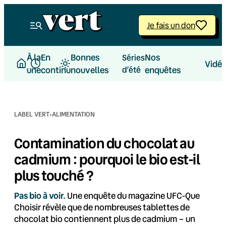
Aller
au
Je fais un don
contenu
À la
En
Bonnes
Nos
Séries
Vidé
une
continu
nouvelles
d’été
enquêtes
·
LABEL VERT
ALIMENTATION
Contamination du chocolat au
cadmium : pourquoi le bio est-il
plus touché ?
Pas bio à voir.
Une enquête du magazine UFC-Que
Choisir révèle que de nombreuses tablettes de
chocolat bio contiennent plus de cadmium – un