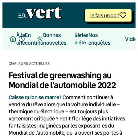
Aller
au
Je fais un don
contenu
À la
En
Bonnes
Nos
Séries
Vidé
une
continu
nouvelles
d’été
enquêtes
CHALEURS ACTUELLES
Festival de greenwashing au
Mondial de l’automobile 2022
Caisse qu'on se marre !
Comment continuer à
vendre du rêve alors que la voiture individuelle –
thermique ou électrique – est toujours plus
vertement critiquée ? Petit florilège des initiatives
fantaisistes imaginées par les exposant·es du
Mondial de l’automobile, qui a ouvert ses portes à