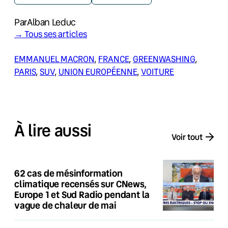
Par
Alban Leduc
→ Tous ses articles
EMMANUEL MACRON
, 
FRANCE
, 
GREENWASHING
, 
PARIS
, 
SUV
, 
UNION EUROPÉENNE
, 
VOITURE
À lire aussi
Voir tout
62 cas de mésinformation
climatique recensés sur CNews,
Europe 1 et Sud Radio pendant la
vague de chaleur de mai