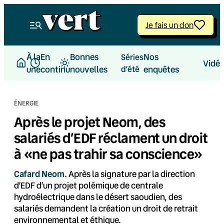
Aller
au
Je fais un don
contenu
À la
En
Bonnes
Nos
Séries
Vidé
une
continu
nouvelles
d’été
enquêtes
ÉNERGIE
Après le projet Neom, des
salariés d’EDF réclament un droit
à «ne pas trahir sa conscience»
Cafard Neom.
Après la signature par la direction
d’EDF d’un projet polémique de centrale
hydroélectrique dans le désert saoudien, des
salariés demandent la création un droit de retrait
environnemental et éthique.