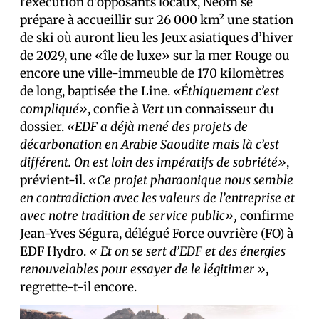
l’exécution d’opposants locaux, Neom se
prépare à accueillir sur 26 000 km² une station
de ski où auront lieu les Jeux asiatiques d’hiver
de 2029, une «île de luxe» sur la mer Rouge ou
encore une ville-immeuble de 170 kilomètres
de long, baptisée the Line.
«Éthiquement c’est
compliqué»
, confie à
Vert
un connaisseur du
dossier.
«EDF a déjà mené des projets de
décarbonation en Arabie Saoudite mais là c’est
différent. On est loin des impératifs de sobriété»
,
prévient-il.
«Ce projet pharaonique nous semble
en contradiction avec les valeurs de l’entreprise et
avec notre tradition de service public»,
confirme
Jean-Yves Ségura, délégué Force ouvrière (FO) à
EDF Hydro.
« Et on se sert d’EDF et des énergies
renouvelables pour essayer de le légitimer »
,
regrette-t-il encore.