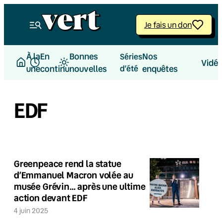
Je fais un don
À la
En
Bonnes
Nos
Séries
Vidé
une
continu
nouvelles
d’été
enquêtes
EDF
Greenpeace rend la statue
d’Emmanuel Macron volée au
musée Grévin… après une ultime
action devant EDF
4 juin 2025