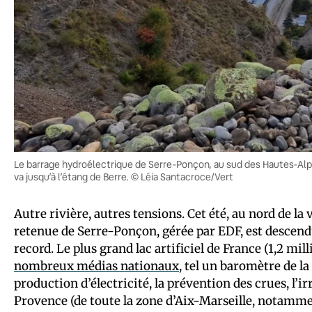
Le barrage hydroélectrique de Serre-Ponçon, au sud des Hautes-Alpe
va jusqu’à l’étang de Berre. © Léia Santacroce/Vert
Autre rivière, autres tensions. Cet été, au nord de la 
retenue de Serre-Ponçon, gérée par EDF, est descend
record. Le plus grand lac artificiel de France (1,2 mil
nombreux médias nationaux
, tel un baromètre de la
production d’électricité, la prévention des crues, l’ir
Provence (de toute la zone d’Aix-Marseille, notamme