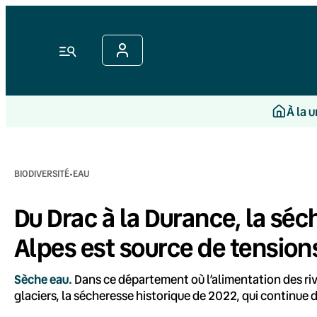
Aller
au
contenu
Menu
À la 
·
BIODIVERSITÉ
EAU
Du Drac à la Durance, la sé
Alpes est source de tension
Sèche eau.
Dans ce département où l’alimentation des ri
glaciers, la sécheresse historique de 2022, qui continue d’