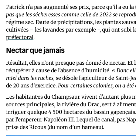
Patrick n’a pas augmenté ses prix, parce qu’il a eu la
pas que les sécheresses comme celle de 2022 se reprod
régime sec. Faute de précipitations, les plantes sau
cultivées – les lavandes par exemple -, qui ont subi 
préfectoral
.
Nectar que jamais
Résultat, elles n’ont presque pas donné de nectar. Et l
récupérer à cause de l’absence d’humidité.
« Donc ell
miel dans les ruches,
se désole l’apiculteur de Saint-J
de 20 ans d’exercice.
Pour certaines colonies, on a ét
Les habitant·es du Champsaur vivent d’autant plus ma
sources principales, la rivière du Drac, sert à aliment
irriguer quelque 4 500 hectares du bassin gapençais
par l’empereur Napoléon III. Lequel (le canal, pas Na
prise des Ricous (du nom d’un hameau).