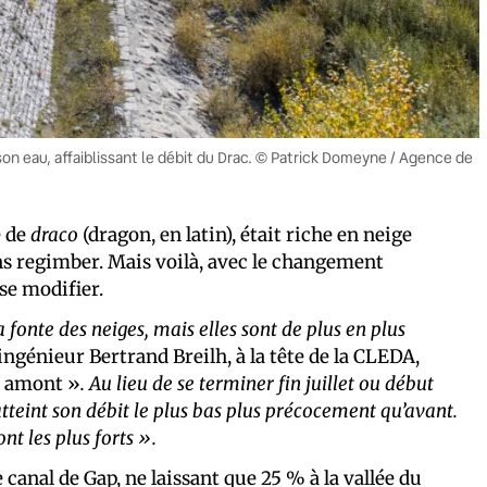
de son eau, affaiblissant le débit du Drac. © Patrick Domeyne / Agence de
e de
draco
(dragon, en latin), était riche en neige
s regimber. Mais voilà, avec le changement
se modifier.
fonte des neiges, mais elles sont de plus en plus
ingénieur Bertrand Breilh, à la tête de la CLEDA,
c amont »
. Au lieu de se terminer fin juillet ou début
 atteint son débit le plus bas plus précocement qu’avant.
nt les plus forts ».
canal de Gap, ne laissant que 25 % à la vallée du