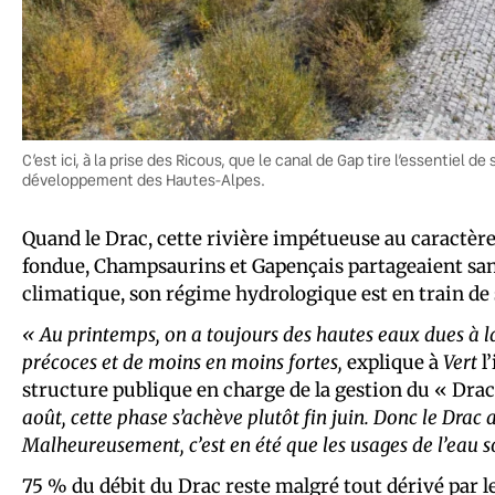
C’est ici, à la prise des Ricous, que le canal de Gap tire l’essentiel 
développement des Hautes-Alpes.
Quand le Drac, cette rivière impétueuse au caractèr
fondue, Champsaurins et Gapençais partageaient san
climatique, son régime hydrologique est en train de 
« Au printemps, on a toujours des hautes eaux dues à la 
précoces et de moins en moins fortes,
explique à
Vert
l’
structure publique en charge de la gestion du « Dra
août, cette phase s’achève plutôt fin juin. Donc le Drac
Malheureusement, c’est en été que les usages de l’eau so
75 % du débit du Drac reste malgré tout dérivé par le 