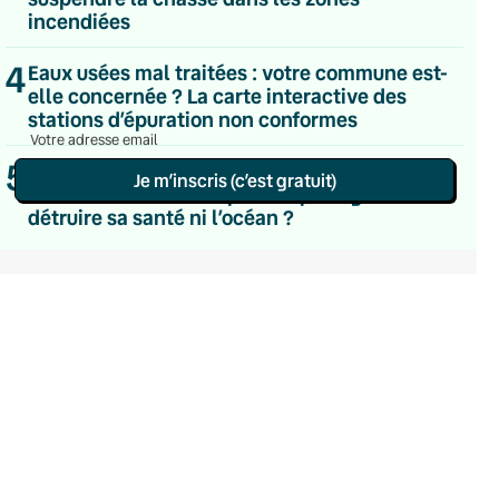
Le samedi
incendiées
Chaleurs Actuelles
Une fois par mois
4
Eaux usées mal traitées : votre commune est-
C’était Mieux Après
elle concernée ? La carte interactive des
Occasionnelle
stations d’épuration non conformes
5
Substances toxiques, labels abusifs… Quelle
Je m’inscris (c’est gratuit)
crème solaire choisir pour se protéger sans
détruire sa santé ni l’océan ?
Politique de confidentialité