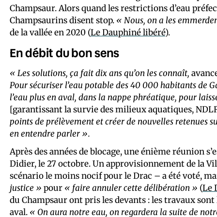
Champsaur. Alors quand les restrictions d’eau préfect
Champsaurins disent stop.
« Nous, on a les emmerdeme
de la vallée en 2020 (
Le Dauphiné libéré
).
En débit du bon sens
« Les solutions, ça fait dix ans qu’on les connaît,
avance 
Pour sécuriser l’eau potable des 40 000 habitants de G
l’eau plus en aval, dans la nappe phréatique, pour lais
[garantissant la survie des milieux aquatiques, NDL
points de prélèvement et créer de nouvelles retenues su
en entendre parler ».
Après des années de blocage, une énième réunion s’es
Didier, le 27 octobre. Un approvisionnement de la Vi
scénario le moins nocif pour le Drac – a été voté, ma
justice »
pour
« faire annuler cette délibération »
(
Le 
du Champsaur ont pris les devants : les travaux sont l
aval.
« On aura notre eau, on regardera la suite de notre