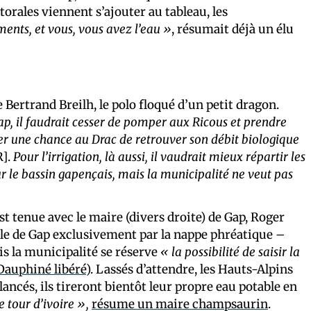
orales viennent s’ajouter au tableau, les
nts, et vous, vous avez l’eau »
, résumait déjà un élu
Bertrand Breilh, le polo floqué d’un petit dragon.
ap, il faudrait cesser de pomper aux Ricous et prendre
ser une chance au Drac de retrouver son débit biologique
R].
Pour l’irrigation, là aussi, il vaudrait mieux répartir les
r le bassin gapençais, mais la municipalité ne veut pas
t tenue avec le maire (divers droite) de Gap, Roger
lle de Gap exclusivement par la nappe phréatique –
is la municipalité se réserve
« la possibilité de saisir la
Dauphiné libéré
). Lassés d’attendre, les Hauts-Alpins
ancés, ils tireront bientôt leur propre eau potable en
 tour d’ivoire »,
résume un maire champsaurin
.