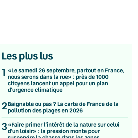
Les plus lus
1
«Le samedi 26 septembre, partout en France,
nous serons dans la rue» : près de 1000
citoyens lancent un appel pour un plan
d’urgence climatique
2
Baignable ou pas ? La carte de France de la
pollution des plages en 2026
💌 Inscrivez-vous à nos newsletters
3
«Faire primer l’intérêt de la nature sur celui
Quotidienne
d’un loisir» : la pression monte pour
Du lundi au vendredi
Hebdomadaire
suspendre la chasse dans les zones