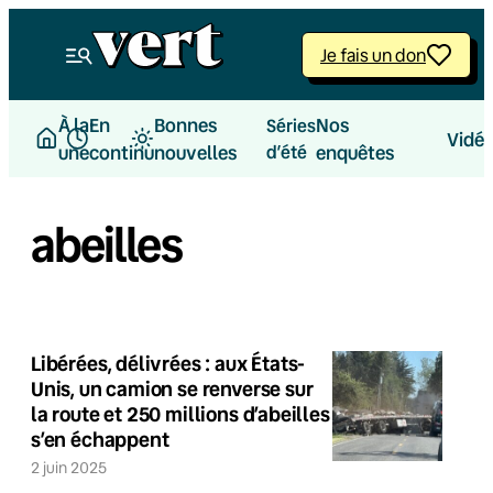
Je fais un don
À la
En
Bonnes
Nos
Séries
Vidé
une
continu
nouvelles
d’été
enquêtes
abeilles
Libérées, délivrées : aux États-
Unis, un camion se renverse sur
la route et 250 millions d’abeilles
s’en échappent
2 juin 2025