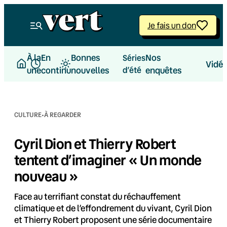
Aller
au
Je fais un don
contenu
À la
En
Bonnes
Nos
Séries
Vidé
une
continu
nouvelles
d’été
enquêtes
·
CULTURE
À REGARDER
Cyril Dion et Thierry Robert
tentent d’imaginer « Un monde
nouveau »
Face au terrifiant constat du réchauffement
climatique et de l’effondrement du vivant, Cyril Dion
et Thierry Robert proposent une série documentaire