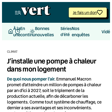
Aller
au
Je fais un don
contenu
À la
En
Bonnes
Nos
Séries
Vidé
une
continu
nouvelles
d’été
enquêtes
CLIMAT
J’installe une pompe à chaleur
dans mon logement
De quoi nous pomper l’air.
Emmanuel Macron
promet d’atteindre un million de pompes à chaleur
par an d’ici à 2027, soit le triplement de la
production actuelle, afin de décarboner les
logements. Comme tout système de chauffage, ce
dernier a ses avantages et ses inconvénients.