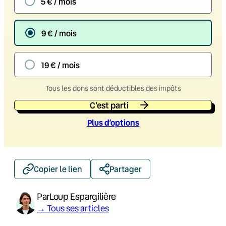
5 € / mois
9 € / mois
19 € / mois
Tous les dons sont déductibles des impôts
C'est parti
Plus d’option
s
Copier le lien
Partager
Par
Loup Espargilière
→ Tous ses articles