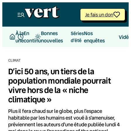
Aller
au
Je fais un don
contenu
À la
En
Bonnes
Nos
Séries
Vidé
une
continu
nouvelles
d’été
enquêtes
CLIMAT
D’ici 50 ans, un tiers de la
population mondiale pourrait
vivre hors de la « niche
climatique »
Plus il fera chaud sur le globe, plus l'espace
habitable par les humains est voué à s'amenuiser,
préviennent les auteurs d'une étude publiée lundi 4