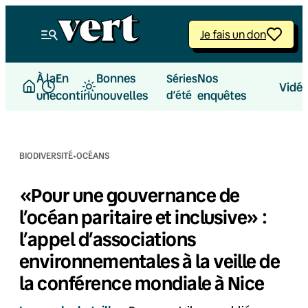
Aller
au
Je fais un don
contenu
À la
En
Bonnes
Nos
Séries
Vidé
une
continu
nouvelles
d’été
enquêtes
·
BIODIVERSITÉ
OCÉANS
«Pour une gouvernance de
l’océan paritaire et inclusive» :
l’appel d’associations
environnementales à la veille de
la conférence mondiale à Nice