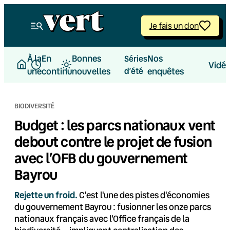
Aller
au
Je fais un don
contenu
À la
En
Bonnes
Nos
Séries
Vidé
une
continu
nouvelles
d’été
enquêtes
BIODIVERSITÉ
Budget : les parcs nationaux vent
debout contre le projet de fusion
avec l’OFB du gouvernement
Bayrou
Rejette un froid.
C'est l'une des pistes d'économies
du gouvernement Bayrou : fusionner les onze parcs
nationaux français avec l'Office français de la