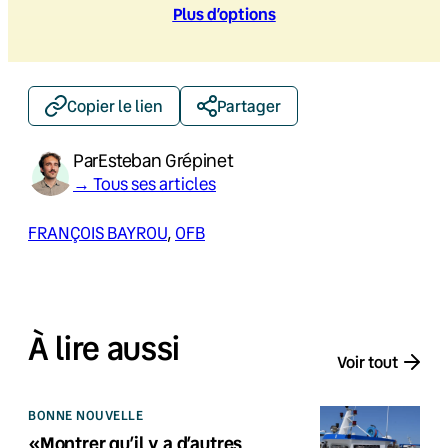
Plus d’option
s
Copier le lien
Partager
Par
Esteban Grépinet
→ Tous ses articles
FRANÇOIS BAYROU
, 
OFB
À lire aussi
Voir tout
BONNE NOUVELLE
«Montrer qu’il y a d’autres