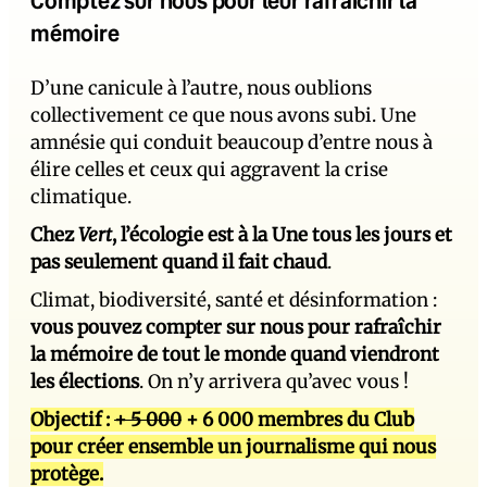
Comptez sur nous pour leur rafraîchir la
mémoire
D’une canicule à l’autre, nous oublions
collectivement ce que nous avons subi. Une
amnésie qui conduit beaucoup d’entre nous à
élire celles et ceux qui aggravent la crise
climatique.
Chez
Vert
, l’écologie est à la Une tous les jours et
pas seulement quand il fait chaud
.
Climat, biodiversité, santé et désinformation :
vous pouvez compter sur nous pour rafraîchir
la mémoire de tout le monde quand viendront
les élections
. On n’y arrivera qu’avec vous !
Objectif :
+ 5 000
+ 6 000 membres du Club
pour créer ensemble un journalisme qui nous
protège.