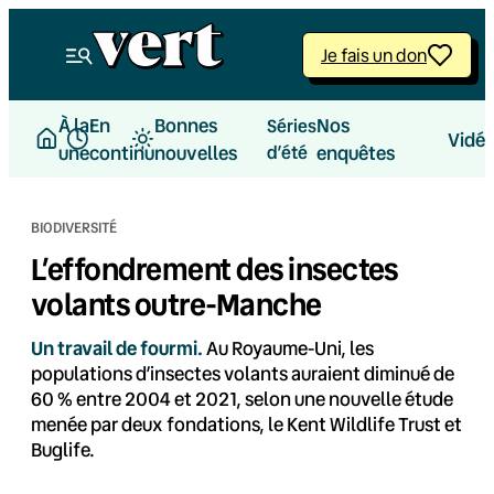
Aller
au
Je fais un don
contenu
À la
En
Bonnes
Nos
Séries
Vidé
une
continu
nouvelles
d’été
enquêtes
BIODIVERSITÉ
L’effondrement des insectes
volants outre-Manche
Un travail de fourmi.
Au Royaume-Uni, les
populations d’insectes volants auraient diminué de
60 % entre 2004 et 2021, selon une nouvelle étude
menée par deux fondations, le Kent Wildlife Trust et
Buglife.