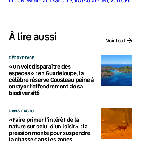
EFFONDREMENT
, 
INSECTES
, 
ROYAUME-UNI
, 
VOITURE
À lire aussi
Voir tout
DÉCRYPTAGE
«On voit disparaître des
espèces» : en Guadeloupe, la
célèbre réserve Cousteau peine à
enrayer l’effondrement de sa
biodiversité
DANS L'ACTU
«Faire primer l’intérêt de la
nature sur celui d’un loisir» : la
pression monte pour suspendre
la chasse dans les zones