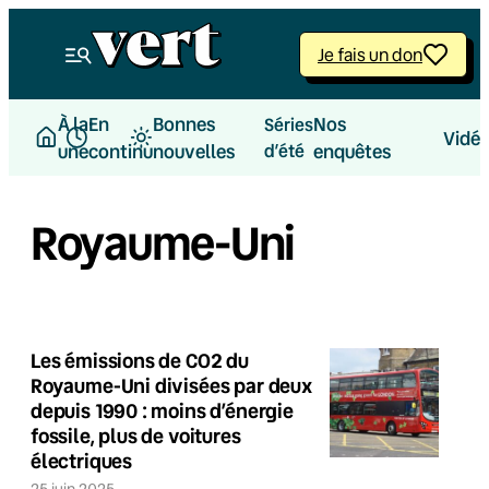
Je fais un don
À la
En
Bonnes
Nos
Séries
Vidé
une
continu
nouvelles
d’été
enquêtes
Royaume-Uni
Les émissions de CO2 du
Royaume-Uni divisées par deux
depuis 1990 : moins d’énergie
fossile, plus de voitures
électriques