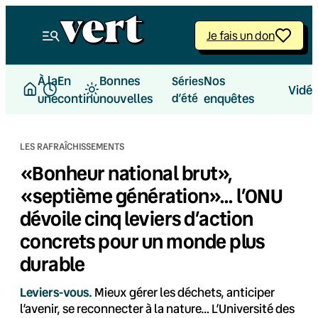
Aller
au
Je fais un don
contenu
À la
En
Bonnes
Nos
Séries
Vidé
une
continu
nouvelles
d’été
enquêtes
LES RAFRAÎCHISSEMENTS
«Bonheur national brut»,
«septième génération»… l’ONU
dévoile cinq leviers d’action
concrets pour un monde plus
durable
Leviers-vous.
Mieux gérer les déchets, anticiper
l’avenir, se reconnecter à la nature… L’Université des