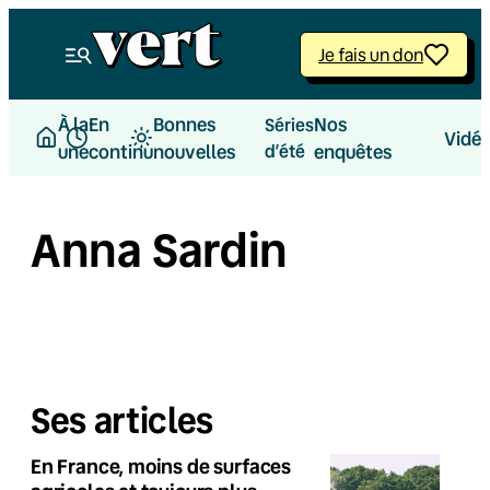
Je fais un don
À la
En
Bonnes
Nos
Séries
Vidé
une
continu
nouvelles
d’été
enquêtes
Anna Sardin
Ses articles
En France, moins de surfaces