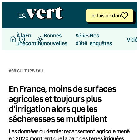
Aller
au
Je fais un don
contenu
À la
En
Bonnes
Nos
Séries
Vidé
une
continu
nouvelles
d’été
enquêtes
·
AGRICULTURE
EAU
En France, moins de surfaces
agricoles et toujours plus
d’irrigation alors que les
sécheresses se multiplient
Les données du dernier recensement agricole mené
en 2020 montrent que la part des terres irriguées