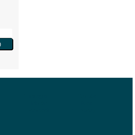
)
Instagram
YouTube
LinkedIn
TikTok
Facebook
Bluesky