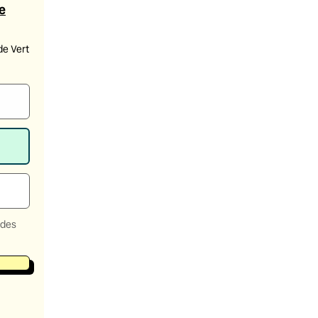
e
de Vert
 des