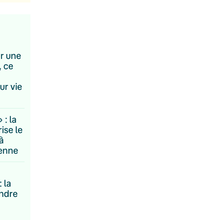
ur une
, ce
ur vie
: la
ise le
à
éenne
: la
ndre