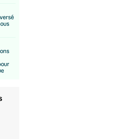
eversé
sous
rons
pour
ue
s