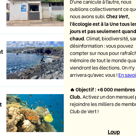
D’une canicule à l’autre, nous
oublions collectivement ce qu
Chez
Vert
,
nous avons subi.
l’écologie est à la Une tous le
jours et pas seulement quand i
chaud
. Climat, biodiversité, sa
désinformation : vous pouvez
nt
compter sur nous pour rafraîch
mémoire de tout le monde qu
viendront les élections. On n’y
arrivera qu’avec vous !
En savoi
🔥
Objectif : +6 000 membres
Club
.
Activez un don mensuel
t
rejoindre les milliers de memb
Club de Vert !
Loup