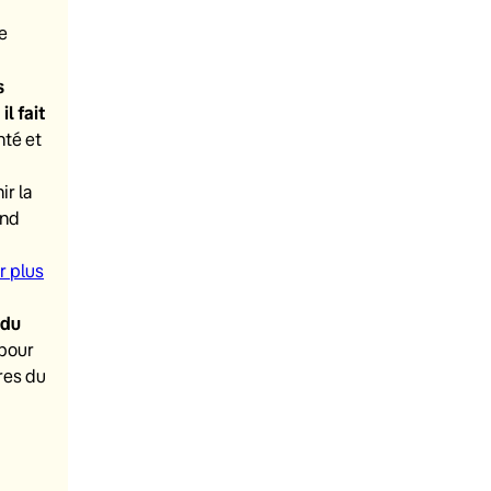
e
s
l fait
nté et
ir la
and
r plus
 du
 pour
res du