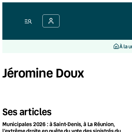
Menu
À la 
Jéromine Doux
Ses articles
Municipales 2026 : à Saint-Denis, à La Réunion,
l’extrême droite en quête du vote des sinistrés du