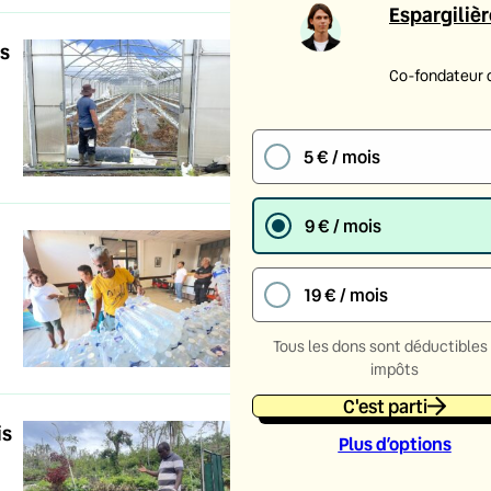
Espargilièr
ès
Co-fondateur 
5 € / mois
9 € / mois
19 € / mois
Tous les dons sont déductibles
impôts
C'est parti
is
Plus d’option
s