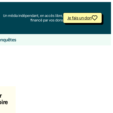
Un média indépendant, en accès libre,
Je fais un don
financé par vos dons
enquêtes
r
oire