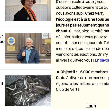
D’une canicule à l’autre, nous
oublions collectivement ce qu
Chez
Vert
,
nous avons subi.
l’écologie est à la Une tous le
jours et pas seulement quand i
chaud
. Climat, biodiversité, sa
ur
désinformation : vous pouvez
 au
compter sur nous pour rafraîch
mémoire de tout le monde qu
viendront les élections. On n’y
arrivera qu’avec vous !
En savoi
🔥
Objectif : +6 000 membres
Club
.
Activez un don mensuel
it
rejoindre les milliers de memb
Club de Vert !
Loup