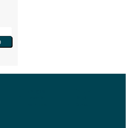
)
Instagram
YouTube
LinkedIn
TikTok
Facebook
Bluesky