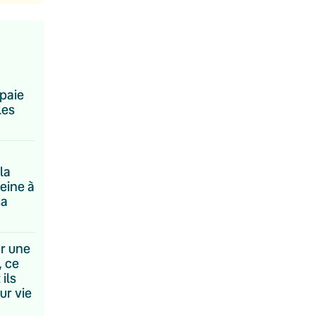
paie
les
la
eine à
sa
ur une
, ce
 ils
ur vie