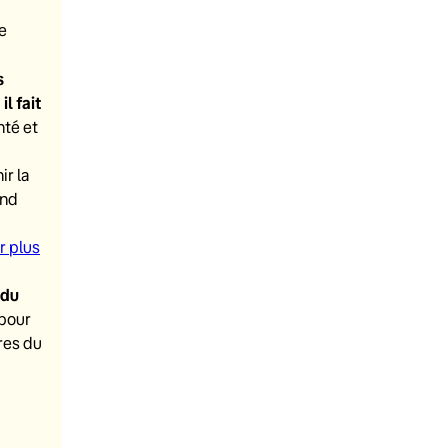
e
s
l fait
nté et
ir la
and
r plus
 du
 pour
res du