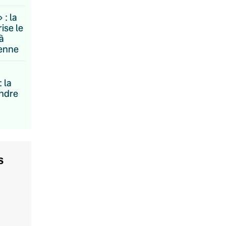
: la
ise le
à
éenne
: la
ndre
s