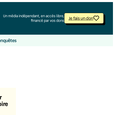
Un média indépendant, en accès libre,
Je fais un don
financé par vos dons
enquêtes
r
oire