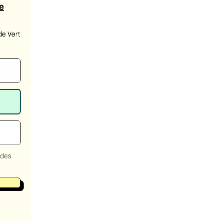
e
de Vert
 des