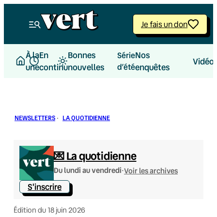
Aller
au
Je fais un don
contenu
À la
En
Bonnes
Nos
Série
Vidéo
une
continu
nouvelles
d’été
enquêtes
NEWSLETTERS
·
LA QUOTIDIENNE
💌 La quotidienne
·
Du lundi au vendredi
Voir les archives
S'inscrire
Édition du 18 juin 2026