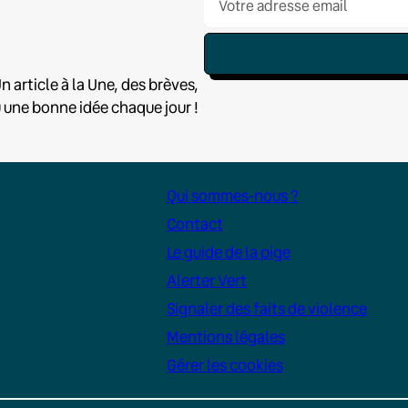
n article à la Une, des brèves,
u une bonne idée chaque jour !
Qui sommes-nous ?
Contact
Le guide de la pige
Alerter Vert
Signaler des faits de violence
Mentions légales
Gérer les cookies