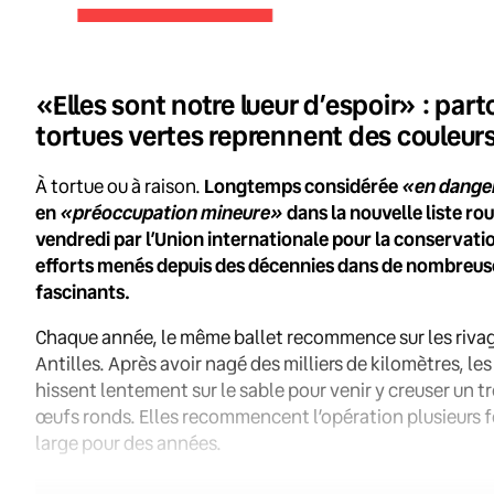
«Elles sont notre lueur d’espoir» : par
tortues vertes reprennent des couleur
«en danger
À tortue ou à raison.
Longtemps considérée
«préoccupation mineure»
en
dans la nouvelle liste r
vendredi par l’Union internationale pour la conservati
efforts menés depuis des décennies dans de nombreuse
fascinants.
Chaque année, le même ballet recommence sur les rivage
Antilles. Après avoir nagé des milliers de kilomètres, le
hissent lentement sur le sable pour venir y creuser un t
œufs ronds. Elles recommencent l’opération plusieurs f
large pour des années.