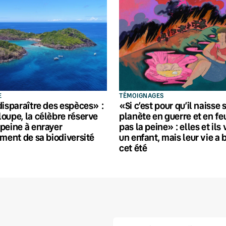
E
TÉMOIGNAGES
disparaître des espèces» :
«Si c’est pour qu’il naisse 
oupe, la célèbre réserve
planète en guerre et en feu
peine à enrayer
pas la peine» : elles et ils
ement de sa biodiversité
un enfant, mais leur vie a 
cet été