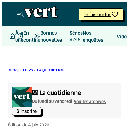
Aller
au
Je fais un don
contenu
À la
En
Bonnes
Nos
Séries
Vidé
une
continu
nouvelles
d’été
enquêtes
NEWSLETTERS
·
LA QUOTIDIENNE
💌 La quotidienne
·
Du lundi au vendredi
Voir les archives
S'inscrire
Édition du 4 juin 2026