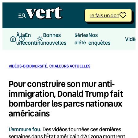
Aller
au
Je fais un don
contenu
À la
En
Bonnes
Nos
Séries
Vidé
une
continu
nouvelles
d’été
enquêtes
·
VIDÉOS
BIODIVERSITÉ
, 
CHALEURS ACTUELLES
Pour construire son mur anti-
immigration, Donald Trump fait
bombarder les parcs nationaux
américains
L’emmure fou.
Des vidéos tournées ces dernières
semaines dans l’État américain d’Arizona montrent