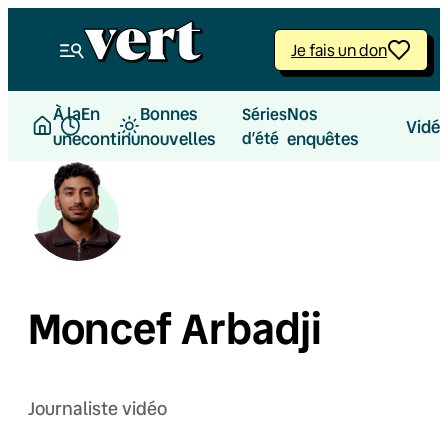
Je fais un don
À la
En
Bonnes
Nos
Séries
Vidé
une
continu
nouvelles
d’été
enquêtes
Moncef Arbadji
Journaliste vidéo