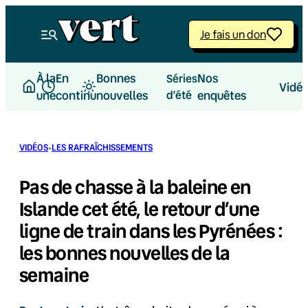
Aller
au
Je fais un don
contenu
À la
En
Bonnes
Nos
Séries
Vidé
une
continu
nouvelles
d’été
enquêtes
·
VIDÉOS
LES RAFRAÎCHISSEMENTS
Pas de chasse à la baleine en
Islande cet été, le retour d’une
ligne de train dans les Pyrénées :
les bonnes nouvelles de la
semaine