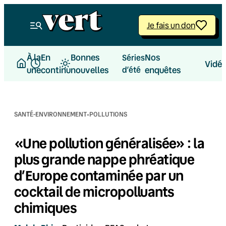
Aller
au
Je fais un don
contenu
À la
En
Bonnes
Nos
Séries
Vidé
une
continu
nouvelles
d’été
enquêtes
·
SANTÉ-ENVIRONNEMENT
POLLUTIONS
«Une pollution généralisée» : la
plus grande nappe phréatique
d’Europe contaminée par un
cocktail de micropolluants
chimiques