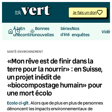
Aller
au
Je fais un don
contenu
À la
En
Bonnes
Nos
Séries
Vidé
une
continu
nouvelles
d’été
enquêtes
SANTÉ-ENVIRONNEMENT
«Mon rêve est de finir dans la
terre pour la nourrir» : en Suisse,
un projet inédit de
«biocompostage humain» pour
une mort écolo
Ecolo ci-gît.
Alors que de plus en plus de personnes
dénoncent les impacts environnementaux de