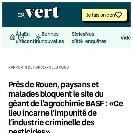
Aller
au
Je fais un don
contenu
À la
En
Bonnes
Nos
Séries
Vidé
une
continu
nouvelles
d’été
enquêtes
·
RAPPORTS DE FORCE
POLLUTIONS
Près de Rouen, paysans et
malades bloquent le site du
géant de l’agrochimie BASF : «Ce
lieu incarne l’impunité de
l’industrie criminelle des
pesticides»