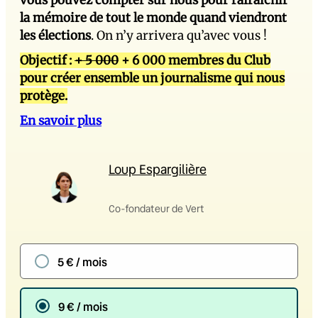
vous pouvez compter sur nous pour rafraîchir
la mémoire de tout le monde quand viendront
les élections
. On n’y arrivera qu’avec vous !
Objectif :
+ 5 000
+ 6 000 membres du Club
pour créer ensemble un journalisme qui nous
protège.
En savoir plus
Loup Espargilière
Co-fondateur de Vert
5 € / mois
9 € / mois