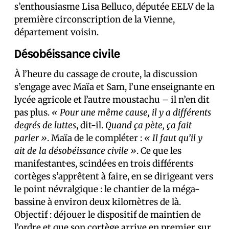
s’enthousiasme Lisa Belluco, députée EELV de la
première circonscription de la Vienne,
département voisin.
Désobéissance civile
À l’heure du cassage de croute, la discussion
s’engage avec Maïa et Sam, l’une enseignante en
lycée agricole et l’autre moustachu – il n’en dit
pas plus.
« Pour une même cause, il y a différents
degrés de luttes
, dit-il.
Quand ça pète, ça fait
parler »
. Maïa de le compléter :
« Il faut qu’il y
ait de la désobéissance civile »
. Ce que les
manifestant·es, scindé·es en trois différents
cortèges s’apprêtent à faire, en se dirigeant vers
le point névralgique : le chantier de la méga-
bassine à environ deux kilomètres de là.
Objectif : déjouer le dispositif de maintien de
l’ordre et que son cortège arrive en premier sur