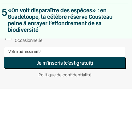
Du lundi au vendredi
5
«On voit disparaître des espèces» : en
Hebdomadaire
Guadeloupe, la célèbre réserve Cousteau
Le samedi
Chaleurs Actuelles
peine à enrayer l’effondrement de sa
Une fois par mois
biodiversité
C’était Mieux Après
Occasionnelle
Je m’inscris (c’est gratuit)
Politique de confidentialité