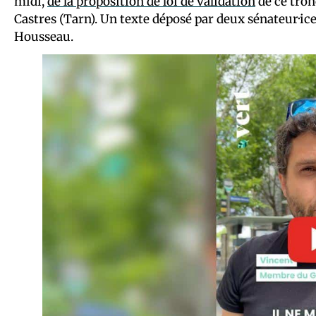
midi,
de la proposition de loi de validation
de ce tron
Castres (Tarn). Un texte déposé par deux sénateur·ice
Housseau.