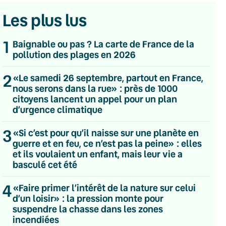
Les plus lus
1
Baignable ou pas ? La carte de France de la
pollution des plages en 2026
2
«Le samedi 26 septembre, partout en France,
nous serons dans la rue» : près de 1000
citoyens lancent un appel pour un plan
d’urgence climatique
3
«Si c’est pour qu’il naisse sur une planète en
guerre et en feu, ce n’est pas la peine» : elles
et ils voulaient un enfant, mais leur vie a
basculé cet été
4
«Faire primer l’intérêt de la nature sur celui
d’un loisir» : la pression monte pour
💌 Inscrivez-vous à nos newsletters
suspendre la chasse dans les zones
incendiées
Quotidienne