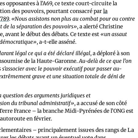
es opposant·es à l’A69, ce texte court-circuite la
ration des pouvoirs, pourtant consacré par
la
1789
.
«Nous assistons non plus au combat pour ou contre
ct de la séparation des pouvoirs»
, a alerté Christine
, avant le début des débats. Ce texte est
«un assaut
idémocratique»
, a-t-elle asséné.
larant légal ce qui a été déclaré illégal
, a déploré à son
insoumise de la Haute-Garonne.
Au-delà de ce que l’on
 s’associer avec le pouvoir exécutif pour passer au-
extrêmement grave et une situation totale de déni de
la question des arguments juridiques et
ion du tribunal administratif»
, a accusé de son côté
 Terre France – la branche Midi-Pyrénées de l’ONG est
’autoroute en février.
lementaires – principalement issu·es des rangs de La
urer les débats avant un éventuel vote dans