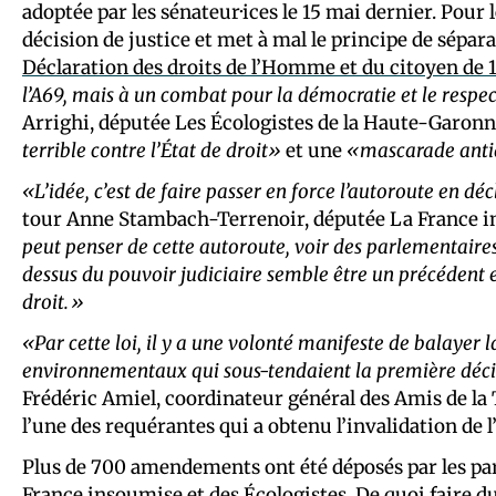
adoptée par les sénateur·ices le 15 mai dernier. Pour l
décision de justice et met à mal le principe de sépa
Déclaration des droits de l’Homme et du citoyen de 
l’A69, mais à un combat pour la démocratie et le respe
Arrighi, députée Les Écologistes de la Haute-Garonne
terrible contre l’État de droit»
et une
«mascarade ant
«L’idée, c’est de faire passer en force l’autoroute en déc
tour Anne Stambach-Terrenoir, députée La France 
peut penser de cette autoroute, voir des parlementaires
dessus du pouvoir judiciaire semble être un précédent 
droit.»
«Par cette loi, il y a une volonté manifeste de balayer 
environnementaux qui sous-tendaient la première décis
Frédéric Amiel, coordinateur général des Amis de la
l’une des requérantes qui a obtenu l’invalidation de l
Plus de 700 amendements ont été déposés par les par
France insoumise et des Écologistes. De quoi faire d