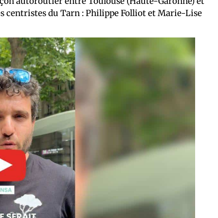
çon autoroutier entre Toulouse (Haute-Garonne) et
s centristes du Tarn : Philippe Folliot et Marie-Lise