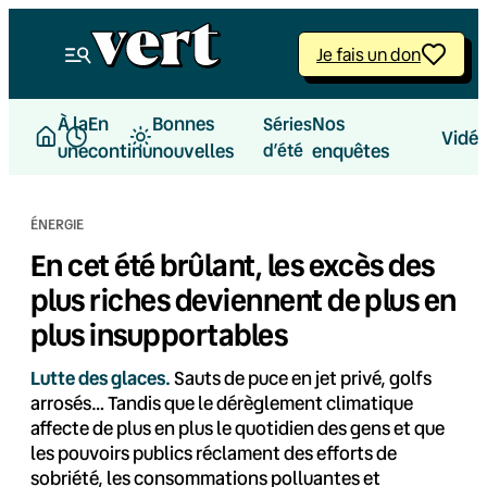
Aller
au
Je fais un don
contenu
À la
En
Bonnes
Nos
Séries
Vidé
une
continu
nouvelles
d’été
enquêtes
ÉNERGIE
En cet été brûlant, les excès des
plus riches deviennent de plus en
plus insupportables
Lutte des glaces.
Sauts de puce en jet privé, golfs
arrosés… Tandis que le dérèglement climatique
affecte de plus en plus le quotidien des gens et que
les pouvoirs publics réclament des efforts de
sobriété, les consommations polluantes et