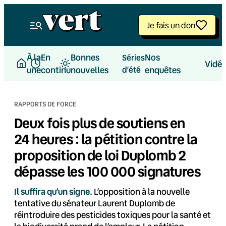
Aller
au
Je fais un don
contenu
À la
En
Bonnes
Nos
Séries
Vidé
une
continu
nouvelles
d’été
enquêtes
RAPPORTS DE FORCE
Deux fois plus de soutiens en
24 heures : la pétition contre la
proposition de loi Duplomb 2
dépasse les 100 000 signatures
Il suffira qu’un signe.
L’opposition à la nouvelle
tentative du sénateur Laurent Duplomb de
réintroduire des pesticides toxiques pour la santé et