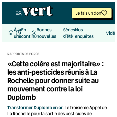
Aller
au
Je fais un don
contenu
À la
En
Bonnes
Nos
Séries
Vidé
une
continu
nouvelles
d’été
enquêtes
RAPPORTS DE FORCE
«Cette colère est majoritaire» :
les anti-pesticides réunis à La
Rochelle pour donner suite au
mouvement contre la loi
Duplomb
Transformer Duplomb en or.
Le troisième Appel de
La Rochelle pour la sortie des pesticides de