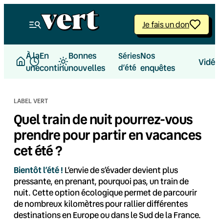
Aller
au
Je fais un don
contenu
À la
En
Bonnes
Nos
Séries
Vidé
une
continu
nouvelles
d’été
enquêtes
LABEL VERT
Quel train de nuit pourrez-vous
prendre pour partir en vacances
cet été ?
Bientôt l’été !
L’envie de s’évader devient plus
pressante, en prenant, pourquoi pas, un train de
nuit. Cette option écologique permet de parcourir
de nombreux kilomètres pour rallier différentes
destinations en Europe ou dans le Sud de la France.