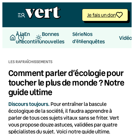
Aller
au
Je fais un don
contenu
À la
En
Bonnes
Nos
Série
Vidéo
une
continu
nouvelles
d’été
enquêtes
LES RAFRAÎCHISSEMENTS
Comment parler d’écologie pour
toucher le plus de monde ? Notre
guide ultime
Discours toujours.
Pour entraîner la bascule
écologique de la société, il faudra apprendre à
parler de tous ces sujets vitaux sans se friter. Vert
vous propose douze astuces, validées par quatre
spécialistes du sujet. Voici notre guide ultime.