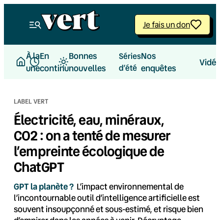
Aller
au
Je fais un don
contenu
À la
En
Bonnes
Nos
Séries
Vidé
une
continu
nouvelles
d’été
enquêtes
LABEL VERT
Électricité, eau, minéraux,
CO2 : on a tenté de mesurer
l’empreinte écologique de
ChatGPT
GPT la planète ?
L’impact environnemental de
l’incontournable outil d’intelligence artificielle est
souvent insoupçonné et sous-estimé, et risque bien