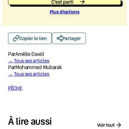
C'est parti
Plus d’option
s
Copier le lien
Partager
Par
Amélie David
→ Tous ses articles
Par
Mohammed Mubarak
→ Tous ses articles
PÊCHE
À lire aussi
Voir tout