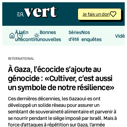
Aller
au
Je fais un don
contenu
À la
En
Bonnes
Nos
Séries
Vidé
une
continu
nouvelles
d’été
enquêtes
INTERNATIONAL
À Gaza, l’écocide s’ajoute au
génocide : «Cultiver, c’est aussi
un symbole de notre résilience»
Ces dernières décennies, les Gazaoui·es ont
développé un solide réseau pour assurer un
semblant de souveraineté alimentaire et parvenir à
se nourrir pendant le siège imposé par Israël. Mais à
force d’attaques à répétition sur Gaza, l’armée