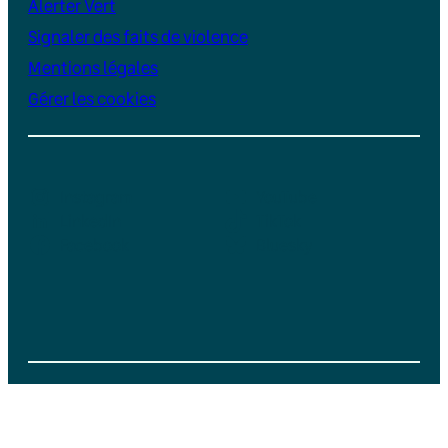
Alerter Vert
Signaler des faits de violence
Mentions légales
Gérer les cookies
Instagram
YouTube
LinkedIn
TikTok
Facebook
Bluesky
Soutenez Vert, un média indépendant et
sans publicité