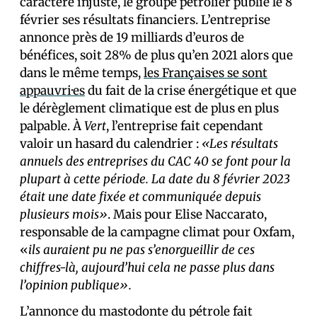
caractère injuste, le groupe pétrolier publie le 8
février ses résultats financiers. L’entreprise
annonce près de 19 milliards d’euros de
bénéfices, soit 28% de plus qu’en 2021 alors que
dans le même temps,
les Français·es se sont
appauvri·es
du fait de la crise énergétique et que
le dérèglement climatique est de plus en plus
palpable. À
Vert
, l’entreprise fait cependant
valoir un hasard du calendrier :
«Les résultats
annuels des entreprises du CAC 40 se font pour la
plupart à cette période. La date du 8 février 2023
était une date fixée et communiquée depuis
plusieurs mois»
. Mais pour Elise Naccarato,
responsable de la campagne climat pour Oxfam,
«
ils auraient pu ne pas s’enorgueillir de ces
chiffres-là, aujourd’hui cela ne passe plus dans
l’opinion publique».
L’annonce du mastodonte du pétrole fait