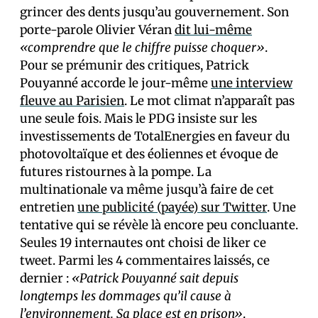
grincer des dents jusqu’au gouvernement. Son
porte-parole Olivier Véran
dit lui-même
«comprendre que le chiffre puisse choquer»
.
Pour se prémunir des critiques, Patrick
Pouyanné accorde le jour-même
une interview
fleuve au Parisien
. Le mot climat n’apparaît pas
une seule fois. Mais le PDG insiste sur les
investissements de TotalEnergies en faveur du
photovoltaïque et des éoliennes et évoque de
futures ristournes à la pompe. La
multinationale va même jusqu’à faire de cet
entretien
une publicité (payée) sur Twitter
. Une
tentative qui se révèle là encore peu concluante.
Seules 19 internautes ont choisi de liker ce
tweet. Parmi les 4 commentaires laissés, ce
dernier :
«Patrick Pouyanné sait depuis
longtemps les dommages qu’il cause à
l’environnement. Sa place est en prison»
.