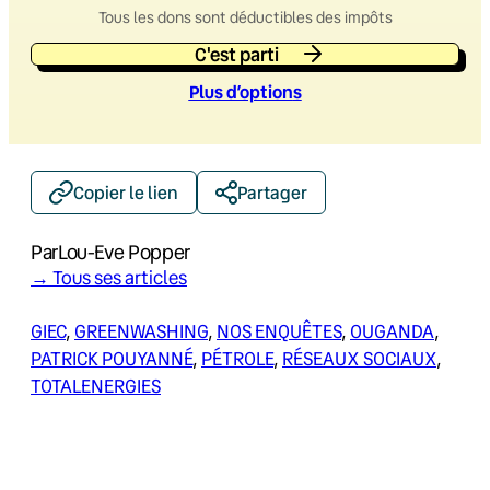
Tous les dons sont déductibles des impôts
C'est parti
Plus d’option
s
Copier le lien
Partager
Par
Lou-Eve Popper
→ Tous ses articles
GIEC
, 
GREENWASHING
, 
NOS ENQUÊTES
, 
OUGANDA
, 
PATRICK POUYANNÉ
, 
PÉTROLE
, 
RÉSEAUX SOCIAUX
, 
TOTALENERGIES