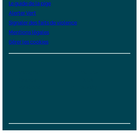
Le guide de la pige
Alerter Vert
Signaler des faits de violence
Mentions légales
Gérer les cookies
Instagram
YouTube
LinkedIn
TikTok
Facebook
Bluesky
Soutenez Vert, un média indépendant et