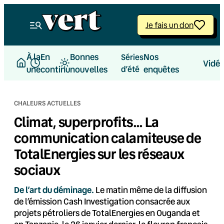
Aller
au
Je fais un don
contenu
À la
En
Bonnes
Nos
Séries
Vidé
une
continu
nouvelles
d’été
enquêtes
CHALEURS ACTUELLES
Climat, superprofits… La
communication calamiteuse de
TotalEnergies sur les réseaux
sociaux
De l’art du déminage.
Le matin même de la diffusion
de l’émission Cash Investigation consacrée aux
projets pétroliers de TotalEnergies en Ouganda et