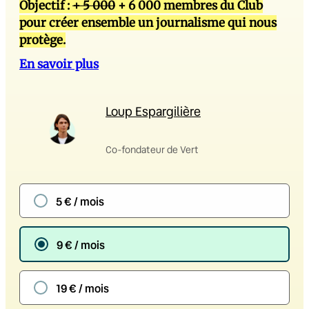
Objectif :
+ 5 000
+ 6 000 membres du Club
pour créer ensemble un journalisme qui nous
protège.
En savoir plus
Loup Espargilière
Co-fondateur de Vert
5 € / mois
9 € / mois
19 € / mois